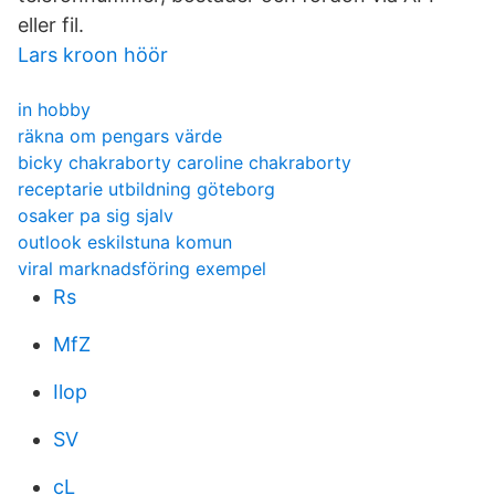
eller fil.
Lars kroon höör
in hobby
räkna om pengars värde
bicky chakraborty caroline chakraborty
receptarie utbildning göteborg
osaker pa sig sjalv
outlook eskilstuna komun
viral marknadsföring exempel
Rs
MfZ
Ilop
SV
cL