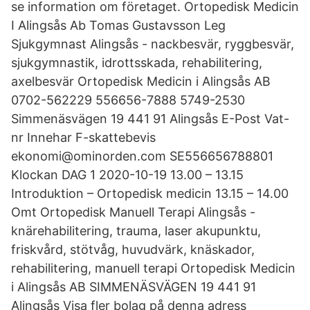
se information om företaget. Ortopedisk Medicin
I Alingsås Ab Tomas Gustavsson Leg
Sjukgymnast Alingsås - nackbesvär, ryggbesvär,
sjukgymnastik, idrottsskada, rehabilitering,
axelbesvär Ortopedisk Medicin i Alingsås AB
0702-562229 556656-7888 5749-2530
Simmenäsvägen 19 441 91 Alingsås E-Post Vat-
nr Innehar F-skattebevis
ekonomi@ominorden.com SE556656788801
Klockan DAG 1 2020-10-19 13.00 – 13.15
Introduktion – Ortopedisk medicin 13.15 – 14.00
Omt Ortopedisk Manuell Terapi Alingsås -
knärehabilitering, trauma, laser akupunktu,
friskvård, stötvåg, huvudvärk, knäskador,
rehabilitering, manuell terapi Ortopedisk Medicin
i Alingsås AB SIMMENÄSVÄGEN 19 441 91
Alingsås Visa fler bolag på denna adress