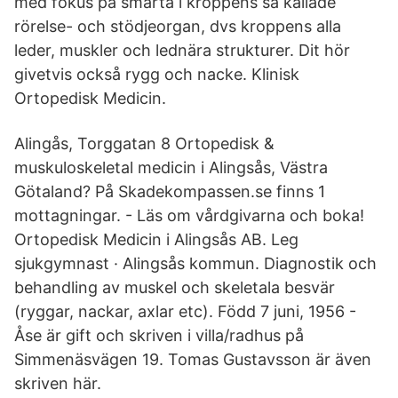
med fokus på smärta i kroppens så kallade
rörelse- och stödjeorgan, dvs kroppens alla
leder, muskler och lednära strukturer. Dit hör
givetvis också rygg och nacke. Klinisk
Ortopedisk Medicin.
Alingås, Torggatan 8 Ortopedisk &
muskuloskeletal medicin i Alingsås, Västra
Götaland? På Skadekompassen.se finns 1
mottagningar. - Läs om vårdgivarna och boka!
Ortopedisk Medicin i Alingsås AB. Leg
sjukgymnast · Alingsås kommun. Diagnostik och
behandling av muskel och skeletala besvär
(ryggar, nackar, axlar etc). Född 7 juni, 1956 -
Åse är gift och skriven i villa/radhus på
Simmenäsvägen 19. Tomas Gustavsson är även
skriven här.